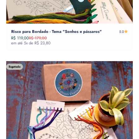
Risco para Bordado - Tema "Sonhos e pássaros"
5.0
Preço promocional
Preço normal
R$ 119,00
R$ 179,00
em até 5x de R$ 23,80
Esgotado