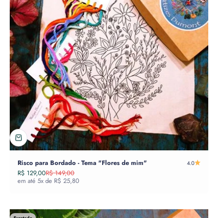
Risco para Bordado - Tema "Flores de mim"
4.0
Preço promocional
Preço normal
R$ 129,00
R$ 149,00
em até 5x de R$ 25,80
Esgotado