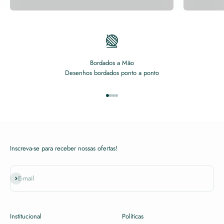
Bordados a Mão
Desenhos bordados ponto a ponto
Ir para item 1
Ir para item 2
Ir para item 3
Ir para item 4
Inscreva-se para receber nossas ofertas!
Assinar
E-mail
Institucional
Políticas