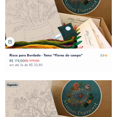
Risco para Bordado - Tema "Flores do campo"
5.0
Preço promocional
Preço normal
R$ 119,00
R$ 179,00
em até 5x de R$ 23,80
Esgotado