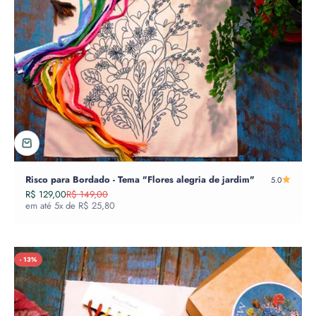
Risco para Bordado - Tema "Flores alegria de jardim"
5.0
Preço promocional
Preço normal
R$ 129,00
R$ 149,00
em até 5x de R$ 25,80
- 13%