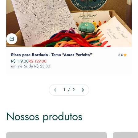
Risco para Bordado - Tema "Amor Perfeito"
5.0
Preço promocional
Preço normal
R$ 119,00
R$ 129,00
em até 5x de R$ 23,80
1 / 2
Gravuras
Certificadas
Obras Orig