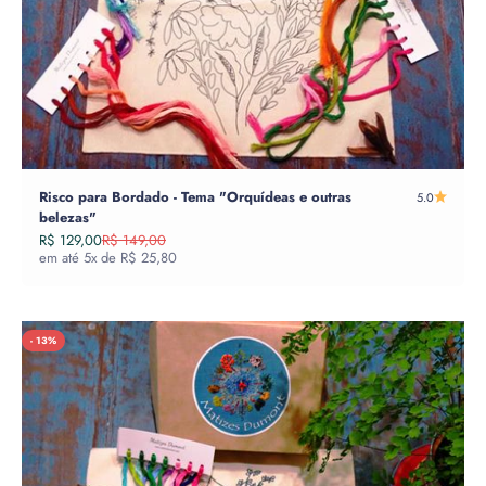
Risco para Bordado - Tema "Orquídeas e outras
5.0
belezas"
Preço promocional
Preço normal
R$ 129,00
R$ 149,00
em até 5x de R$ 25,80
- 13%