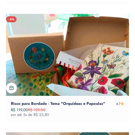
- 8%
Risco para Bordado - Tema "Orquídeas e Papoulas"
4.7
Preço promocional
Preço normal
R$ 119,00
R$ 129,00
em até 5x de R$ 23,80