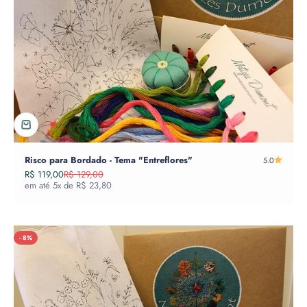
Risco para Bordado - Tema "Entreflores"
5.0
Preço promocional
Preço normal
R$ 119,00
R$ 129,00
em até 5x de R$ 23,80
- 8%