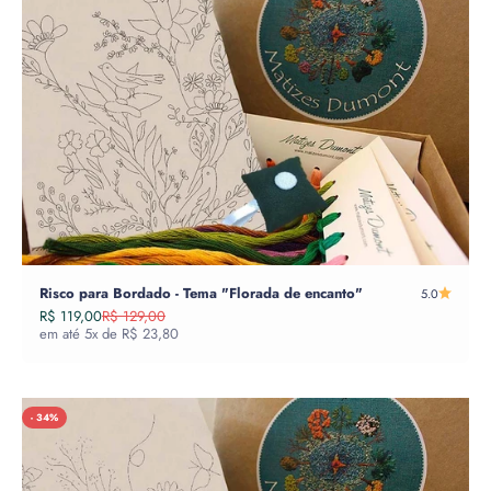
Risco para Bordado - Tema "Florada de encanto"
5.0
Preço promocional
Preço normal
R$ 119,00
R$ 129,00
em até 5x de R$ 23,80
- 34%