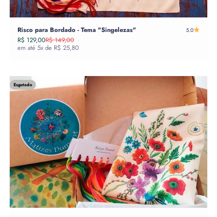
Risco para Bordado - Tema "Singelezas"
5.0
Preço promocional
Preço normal
R$ 129,00
R$ 149,00
em até 5x de R$ 25,80
Esgotado