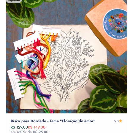
Risco para Bordado - Tema "Floração de amor"
5.0
Preço promocional
Preço normal
R$ 129,00
R$ 149,00
em até 5x de R$ 25,80