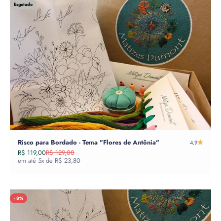
Esgotado
Risco para Bordado - Tema "Flores de Antônia"
4.9
Preço promocional
Preço normal
R$ 119,00
R$ 129,00
em até 5x de R$ 23,80
- 8%