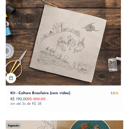
Kit - Cultura Brasileira (com vídeo)
5.0
Preço promocional
Preço normal
R$ 190,00
R$ 300,00
em até 5x de R$ 38
Esgotado