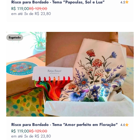
Risco para Bordado - Tema "Papoulas, Sol e Lua"
4.5
Preço promocional
Preço normal
R$ 119,00
R$ 129,00
em até 5x de R$ 23,80
Esgotado
Risco para Bordado - Tema "Amor perfeito em Floração"
4.6
Preço promocional
Preço normal
R$ 119,00
R$ 129,00
em até 5x de R$ 23,80