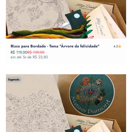
Risco para Bordado - Tema "Árvore da felicidade"
4.5
Preço promocional
Preço normal
R$ 119,00
R$ 139,00
em até 5x de R$ 23,80
Esgotado